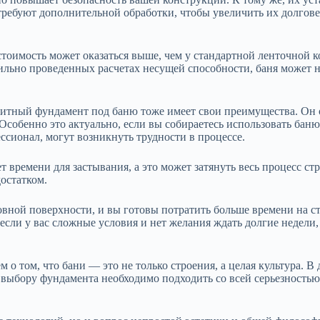
 требуют дополнительной обработки, чтобы увеличить их долгов
 стоимость может оказаться выше, чем у стандартной ленточной 
льно проведенных расчетах несущей способности, баня может нач
итный фундамент под баню тоже имеет свои преимущества. Он 
собенно это актуально, если вы собираетесь использовать баню
ессионал, могут возникнуть трудности в процессе.
ет времени для застывания, а это может затянуть весь процесс с
остатком.
ровной поверхности, и вы готовы потратить больше времени на 
если у вас сложные условия и нет желания ждать долгие недели
 о том, что бани — это не только строения, а целая культура. В
выбору фундамента необходимо подходить со всей серьезностью,