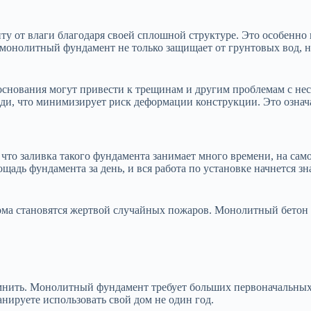
от влаги благодаря своей сплошной структуре. Это особенно в
монолитный фундамент не только защищает от грунтовых вод, н
е основания могут привести к трещинам и другим проблемам с 
ади, что минимизирует риск деформации конструкции. Это означа
, что заливка такого фундамента занимает много времени, на са
щадь фундамента за день, и вся работа по установке начнется зн
 дома становятся жертвой случайных пожаров. Монолитный бетон н
омнить. Монолитный фундамент требует больших первоначальных 
нируете использовать свой дом не один год.