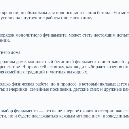
 времени, необходимом для полного застывания бетона. Это може
 усилия на внутренние работы или сантехнику.
в порядок монолитного фундамента, может стать настоящим испы
аний.
тнего дома
агородном доме, монолитный бетонный фундамент станет вашей 
рспективе. Я прямо сейчас вижу, как люди выбирают качествен
 для семейных традиций и уютных выходных.
только физическая работа, но и процесс, в который вкладывается
ты: вечеринки, семейные посиделки, детские смех и дружные ка
 что выбор фундамента — это ваше «первое слово» в истории ваш
сти, но и будете наслаждаться каждым мгновением, проведенным